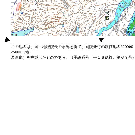
この地図は、国土地理院長の承認を得て、同院発行の数値地図20000
25000（地
図画像）を複製したものである。（承認番号 平１６総複、第６３号