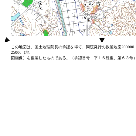
この地図は、国土地理院長の承認を得て、同院発行の数値地図20000
25000（地
図画像）を複製したものである。（承認番号 平１６総複、第６３号