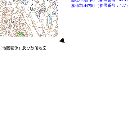
嘉穂郡庄内町（参照番号：427）
0（地図画像）及び数値地図
）