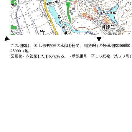
この地図は、国土地理院長の承認を得て、同院発行の数値地図20000
25000（地
図画像）を複製したものである。（承認番号 平１６総複、第６３号