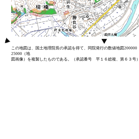
この地図は、国土地理院長の承認を得て、同院発行の数値地図20000
25000（地
図画像）を複製したものである。（承認番号 平１６総複、第６３号