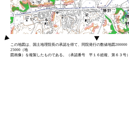
この地図は、国土地理院長の承認を得て、同院発行の数値地図20000
25000（地
図画像）を複製したものである。（承認番号 平１６総複、第６３号