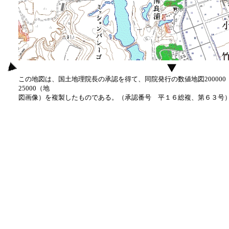
この地図は、国土地理院長の承認を得て、同院発行の数値地図20000
25000（地
図画像）を複製したものである。（承認番号 平１６総複、第６３号