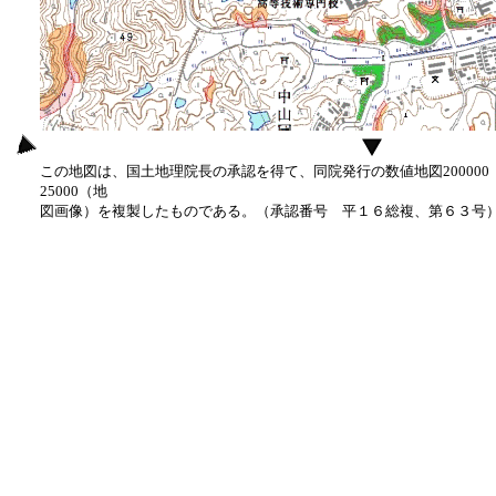
この地図は、国土地理院長の承認を得て、同院発行の数値地図20000
25000（地
図画像）を複製したものである。（承認番号 平１６総複、第６３号