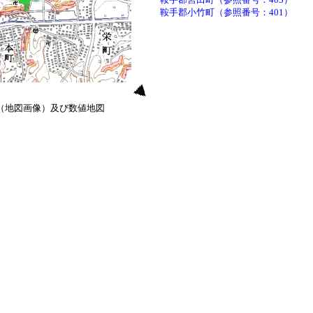
鞍手郡小竹町（参照番号：401）
0（地図画像）及び数値地図
）