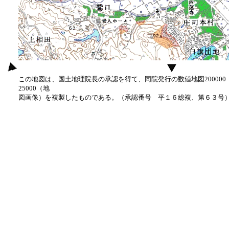
この地図は、国土地理院長の承認を得て、同院発行の数値地図20000
25000（地
図画像）を複製したものである。（承認番号 平１６総複、第６３号