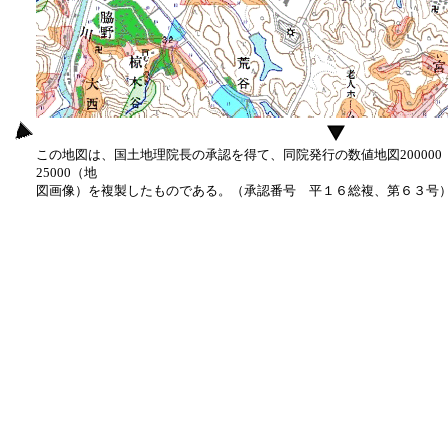
この地図は、国土地理院長の承認を得て、同院発行の数値地図20000
25000（地
図画像）を複製したものである。（承認番号 平１６総複、第６３号