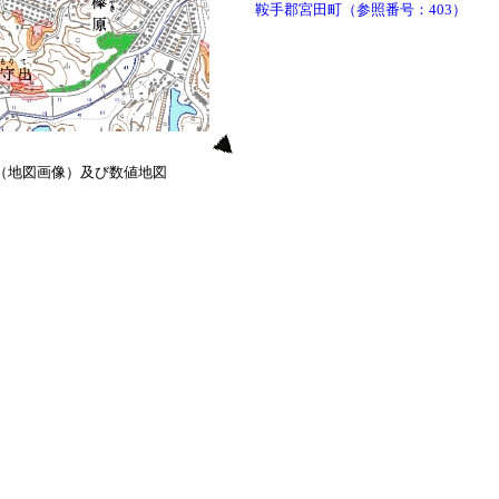
鞍手郡宮田町（参照番号：403）
0（地図画像）及び数値地図
）