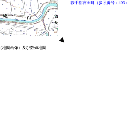
鞍手郡宮田町（参照番号：403）
0（地図画像）及び数値地図
）