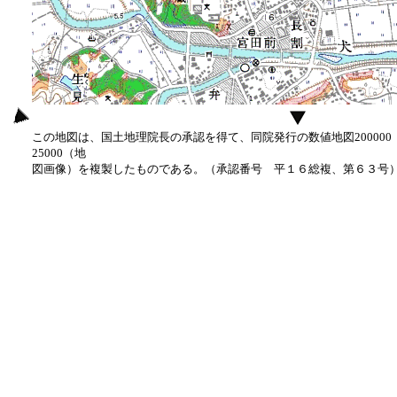
この地図は、国土地理院長の承認を得て、同院発行の数値地図20000
25000（地
図画像）を複製したものである。（承認番号 平１６総複、第６３号