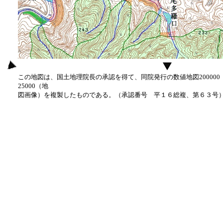
この地図は、国土地理院長の承認を得て、同院発行の数値地図20000
25000（地
図画像）を複製したものである。（承認番号 平１６総複、第６３号