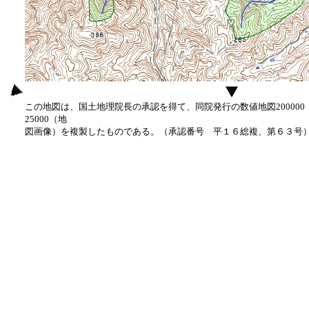
この地図は、国土地理院長の承認を得て、同院発行の数値地図20000
25000（地
図画像）を複製したものである。（承認番号 平１６総複、第６３号