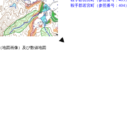
鞍手郡若宮町（参照番号：404）
0（地図画像）及び数値地図
）