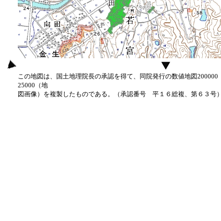
この地図は、国土地理院長の承認を得て、同院発行の数値地図20000
25000（地
図画像）を複製したものである。（承認番号 平１６総複、第６３号