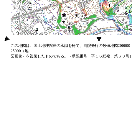
この地図は、国土地理院長の承認を得て、同院発行の数値地図20000
25000（地
図画像）を複製したものである。（承認番号 平１６総複、第６３号