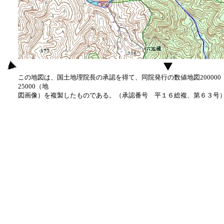
この地図は、国土地理院長の承認を得て、同院発行の数値地図20000
25000（地
図画像）を複製したものである。（承認番号 平１６総複、第６３号