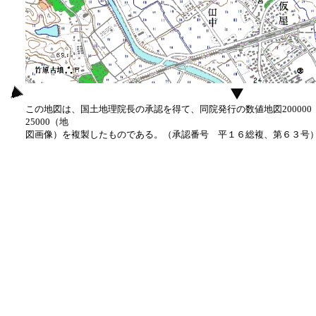
この地図は、国土地理院長の承認を得て、同院発行の数値地図20000
25000（地
図画像）を複製したものである。（承認番号 平１６総複、第６３号