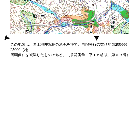
この地図は、国土地理院長の承認を得て、同院発行の数値地図20000
25000（地
図画像）を複製したものである。（承認番号 平１６総複、第６３号