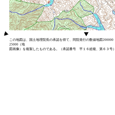
この地図は、国土地理院長の承認を得て、同院発行の数値地図20000
25000（地
図画像）を複製したものである。（承認番号 平１６総複、第６３号