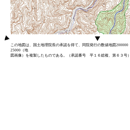
この地図は、国土地理院長の承認を得て、同院発行の数値地図20000
25000（地
図画像）を複製したものである。（承認番号 平１６総複、第６３号