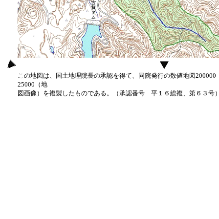
この地図は、国土地理院長の承認を得て、同院発行の数値地図20000
25000（地
図画像）を複製したものである。（承認番号 平１６総複、第６３号