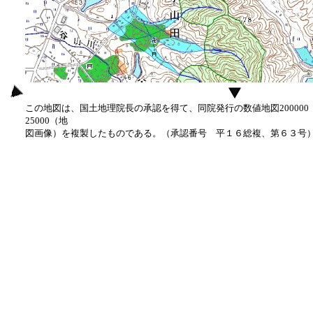
この地図は、国土地理院長の承認を得て、同院発行の数値地図20000
25000（地
図画像）を複製したものである。（承認番号 平１６総複、第６３号