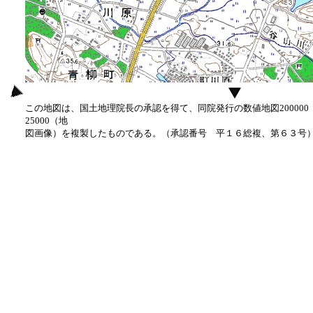
この地図は、国土地理院長の承認を得て、同院発行の数値地図20000
25000（地
図画像）を複製したものである。（承認番号 平１６総複、第６３号