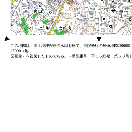
この地図は、国土地理院長の承認を得て、同院発行の数値地図20000
25000（地
図画像）を複製したものである。（承認番号 平１６総複、第６３号