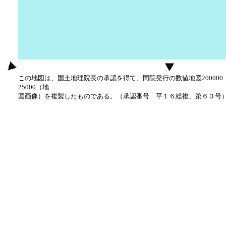
この地図は、国土地理院長の承認を得て、同院発行の数値地図20000
25000（地
図画像）を複製したものである。（承認番号 平１６総複、第６３号