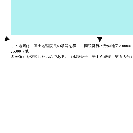
この地図は、国土地理院長の承認を得て、同院発行の数値地図20000
25000（地
図画像）を複製したものである。（承認番号 平１６総複、第６３号