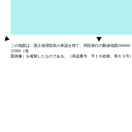
この地図は、国土地理院長の承認を得て、同院発行の数値地図20000
25000（地
図画像）を複製したものである。（承認番号 平１６総複、第６３号