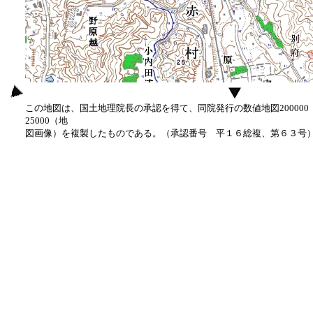
この地図は、国土地理院長の承認を得て、同院発行の数値地図20000
25000（地
図画像）を複製したものである。（承認番号 平１６総複、第６３号