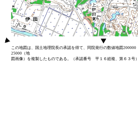
この地図は、国土地理院長の承認を得て、同院発行の数値地図20000
25000（地
図画像）を複製したものである。（承認番号 平１６総複、第６３号