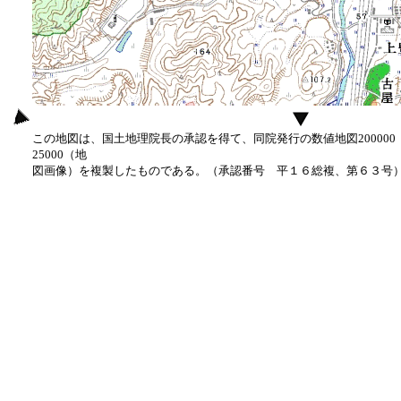
この地図は、国土地理院長の承認を得て、同院発行の数値地図20000
25000（地
図画像）を複製したものである。（承認番号 平１６総複、第６３号