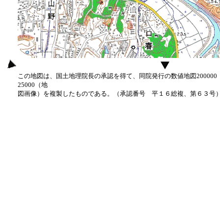
この地図は、国土地理院長の承認を得て、同院発行の数値地図20000
25000（地
図画像）を複製したものである。（承認番号 平１６総複、第６３号