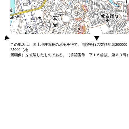
この地図は、国土地理院長の承認を得て、同院発行の数値地図20000
25000（地
図画像）を複製したものである。（承認番号 平１６総複、第６３号