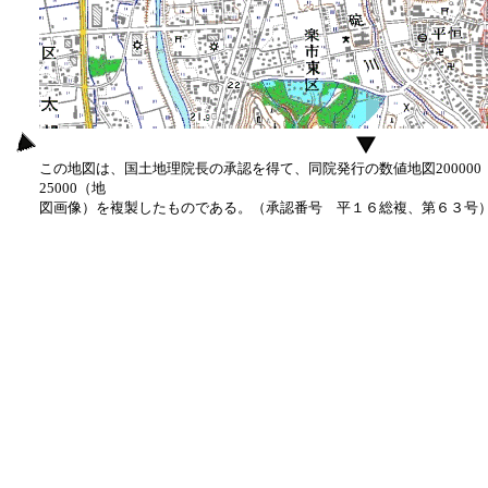
この地図は、国土地理院長の承認を得て、同院発行の数値地図20000
25000（地
図画像）を複製したものである。（承認番号 平１６総複、第６３号