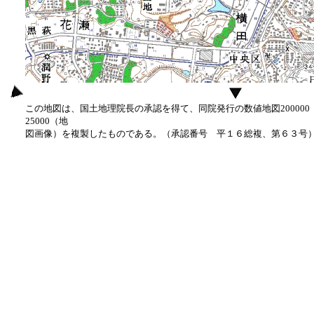
この地図は、国土地理院長の承認を得て、同院発行の数値地図20000
25000（地
図画像）を複製したものである。（承認番号 平１６総複、第６３号