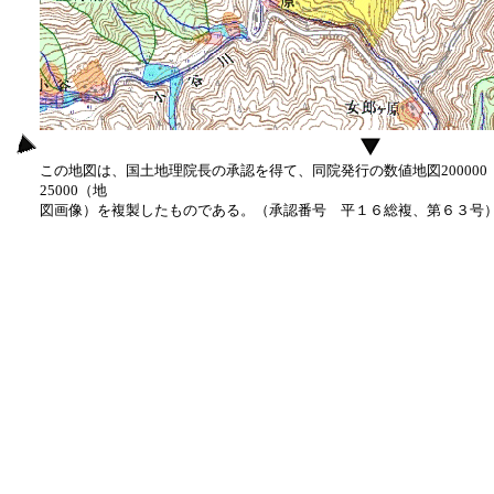
この地図は、国土地理院長の承認を得て、同院発行の数値地図20000
25000（地
図画像）を複製したものである。（承認番号 平１６総複、第６３号