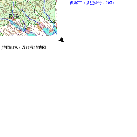
飯塚市（参照番号：205）
0（地図画像）及び数値地図
）