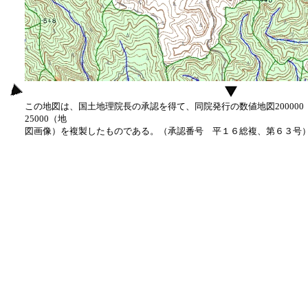
この地図は、国土地理院長の承認を得て、同院発行の数値地図20000
25000（地
図画像）を複製したものである。（承認番号 平１６総複、第６３号