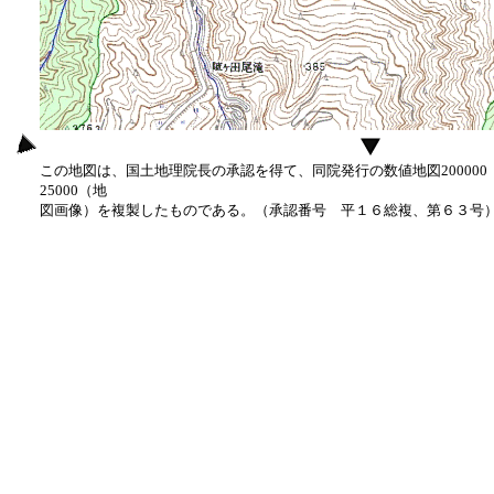
この地図は、国土地理院長の承認を得て、同院発行の数値地図20000
25000（地
図画像）を複製したものである。（承認番号 平１６総複、第６３号