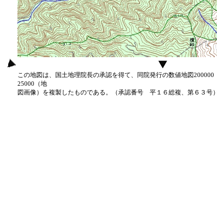
この地図は、国土地理院長の承認を得て、同院発行の数値地図20000
25000（地
図画像）を複製したものである。（承認番号 平１６総複、第６３号