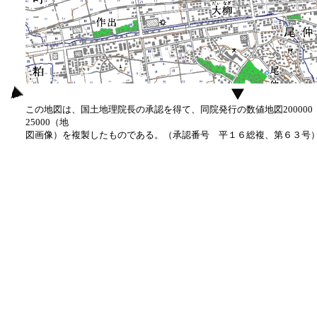
この地図は、国土地理院長の承認を得て、同院発行の数値地図20000
25000（地
図画像）を複製したものである。（承認番号 平１６総複、第６３号