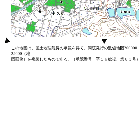
この地図は、国土地理院長の承認を得て、同院発行の数値地図20000
25000（地
図画像）を複製したものである。（承認番号 平１６総複、第６３号