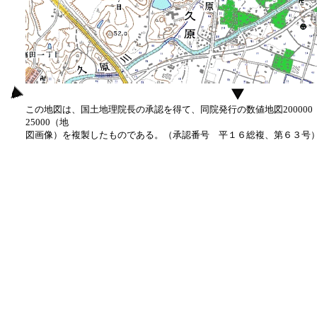
この地図は、国土地理院長の承認を得て、同院発行の数値地図20000
25000（地
図画像）を複製したものである。（承認番号 平１６総複、第６３号