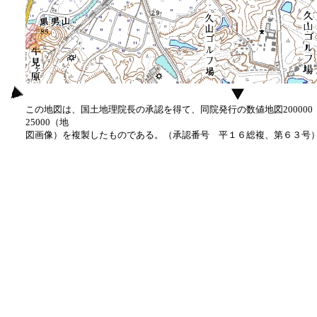
この地図は、国土地理院長の承認を得て、同院発行の数値地図20000
25000（地
図画像）を複製したものである。（承認番号 平１６総複、第６３号