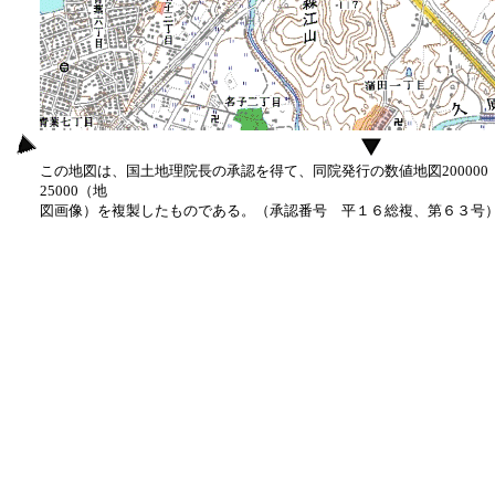
この地図は、国土地理院長の承認を得て、同院発行の数値地図20000
25000（地
図画像）を複製したものである。（承認番号 平１６総複、第６３号