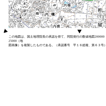
この地図は、国土地理院長の承認を得て、同院発行の数値地図20000
25000（地
図画像）を複製したものである。（承認番号 平１６総複、第６３号