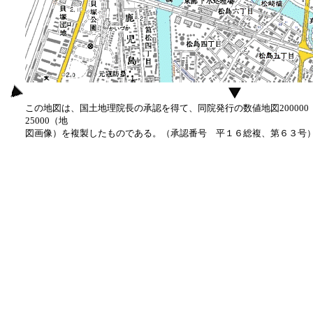
この地図は、国土地理院長の承認を得て、同院発行の数値地図20000
25000（地
図画像）を複製したものである。（承認番号 平１６総複、第６３号