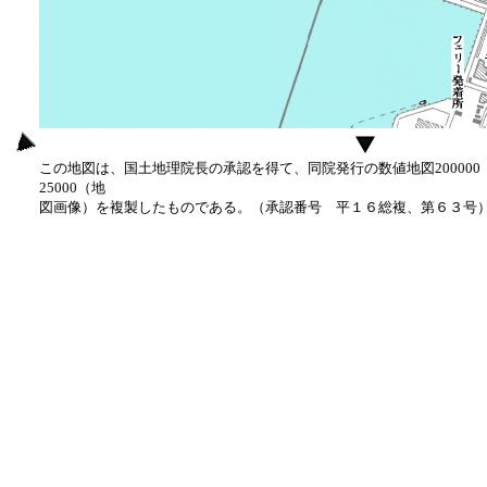
この地図は、国土地理院長の承認を得て、同院発行の数値地図20000
25000（地
図画像）を複製したものである。（承認番号 平１６総複、第６３号