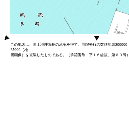
この地図は、国土地理院長の承認を得て、同院発行の数値地図20000
25000（地
図画像）を複製したものである。（承認番号 平１６総複、第６３号