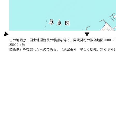
この地図は、国土地理院長の承認を得て、同院発行の数値地図20000
25000（地
図画像）を複製したものである。（承認番号 平１６総複、第６３号