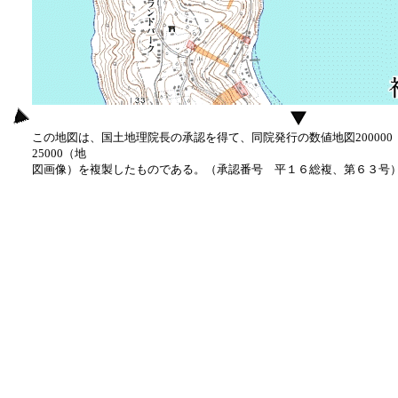
この地図は、国土地理院長の承認を得て、同院発行の数値地図20000
25000（地
図画像）を複製したものである。（承認番号 平１６総複、第６３号