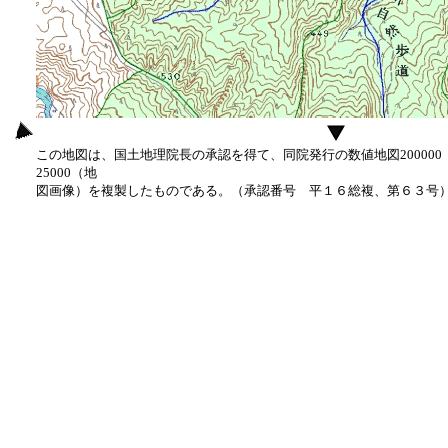
この地図は、国土地理院長の承認を得て、同院発行の数値地図20000
25000（地
図画像）を複製したものである。（承認番号 平１６総複、第６３号