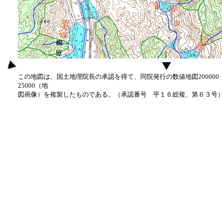
この地図は、国土地理院長の承認を得て、同院発行の数値地図20000
25000（地
図画像）を複製したものである。（承認番号 平１６総複、第６３号